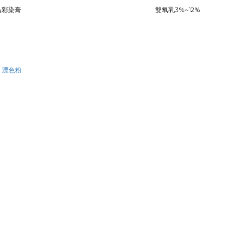
晶彩染膏
雙氧乳3%~12%