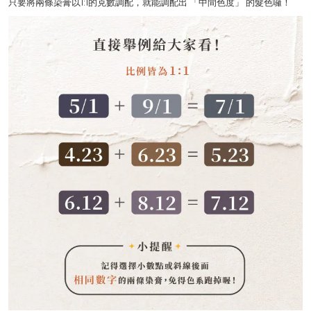
只要將兩條染膏以1:1的克數調配，就能調配出 「中間色度」 的髮色囉！